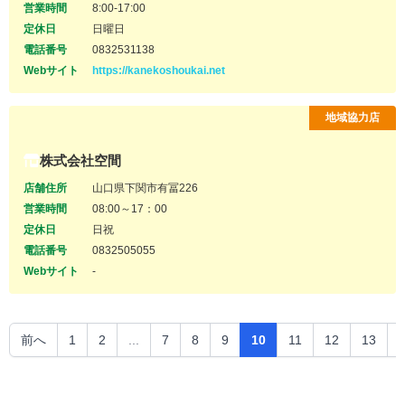
営業時間
8:00-17:00
定休日
日曜日
電話番号
0832531138
Webサイト
https://kanekoshoukai.net
地域協力店
株式会社空間
店舗住所
山口県下関市有冨226
営業時間
08:00～17：00
定休日
日祝
電話番号
0832505055
Webサイト
-
前へ
1
2
...
7
8
9
10
11
12
13
.