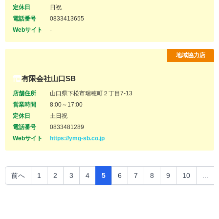
定休日
日祝
電話番号
0833413655
Webサイト
-
地域協力店
有限会社山口SB
店舗住所
山口県下松市瑞穂町２丁目7-13
営業時間
8:00～17:00
定休日
土日祝
電話番号
0833481289
Webサイト
https://ymg-sb.co.jp
前へ
1
2
3
4
5
6
7
8
9
10
...