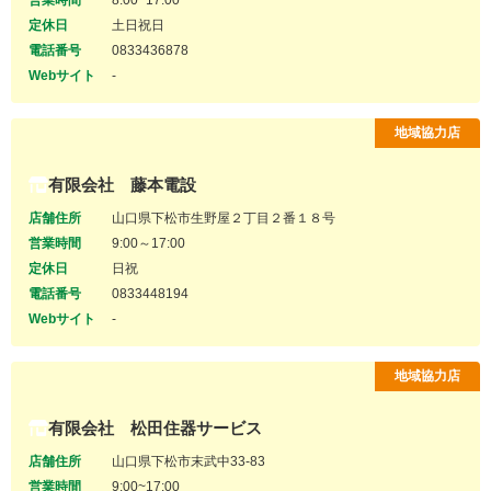
営業時間
8:00~17:00
定休日
土日祝日
電話番号
0833436878
Webサイト
-
地域協力店
有限会社 藤本電設
店舗住所
山口県下松市生野屋２丁目２番１８号
営業時間
9:00～17:00
定休日
日祝
電話番号
0833448194
Webサイト
-
地域協力店
有限会社 松田住器サービス
店舗住所
山口県下松市末武中33-83
営業時間
9:00~17:00